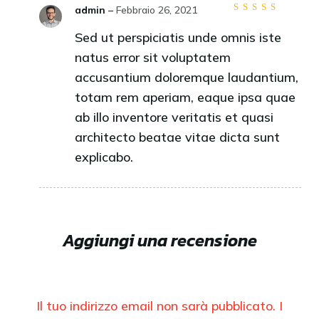
admin
–
Febbraio 26, 2021
Valutato
4
Sed ut perspiciatis unde omnis iste
su 5
natus error sit voluptatem
accusantium doloremque laudantium,
totam rem aperiam, eaque ipsa quae
ab illo inventore veritatis et quasi
architecto beatae vitae dicta sunt
explicabo.
Aggiungi una recensione
Il tuo indirizzo email non sarà pubblicato.
I