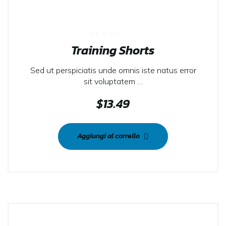
Valutato
Training Shorts
0
su
5
Sed ut perspiciatis unde omnis iste natus error
sit voluptatem …
$
13.49
Aggiungi al carrello