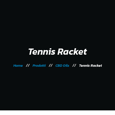
Home
Village
Padel
Eventi e Corsi
Contatti
Tennis Racket
Home
Prodotti
CBD Oils
Tennis Racket