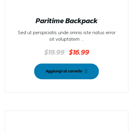
SALE
Valutato
Paritime Backpack
0
su
5
Sed ut perspiciatis unde omnis iste natus error
sit voluptatem …
$
19.99
$
16.99
Aggiungi al carrello