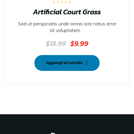
SALE
Valutato
Artificial Court Grass
5.00
su 5
Sed ut perspiciatis unde omnis iste natus error
sit voluptatem …
$
13.99
$
9.99
Aggiungi al carrello