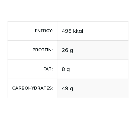
498 kkal
ENERGY
26 g
PROTEIN
8 g
FAT
49 g
CARBOHYDRATES