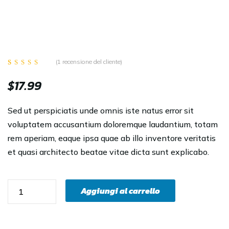
(
1
recensione del cliente)
Valutato
1
$
17.99
4.00
su 5 su
base di
recensioni
Sed ut perspiciatis unde omnis iste natus error sit
voluptatem accusantium doloremque laudantium, totam
rem aperiam, eaque ipsa quae ab illo inventore veritatis
et quasi architecto beatae vitae dicta sunt explicabo.
Aggiungi al carrello